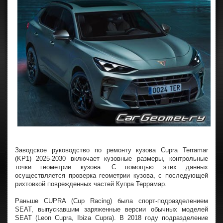
Заводское руководство по ремонту кузова Cupra Terramar
(KP1) 2025-2030 включает кузовные размеры, контрольные
точки геометрии кузова. С помощью этих данных
осуществляется проверка геометрии кузова, с последующей
рихтовкой поврежденных частей Купра Террамар.
Раньше CUPRA (Cup Racing) была спорт-подразделением
SEAT, выпускавшим заряженные версии обычных моделей
SEAT (Leon Cupra, Ibiza Cupra). В 2018 году подразделение