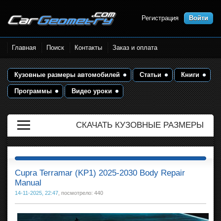
Регистрация
Войти
Размеры кузова автомобилей.
Главная
Поиск
Контакты
Заказ и оплата
Контрольные точки и кузовные
размеры. Геометрия кузова
Кузовные размеры автомобилей
Статьи
Книги
Программы
Видео уроки
СКАЧАТЬ КУЗОВНЫЕ РАЗМЕРЫ
Cupra Terramar (KP1) 2025-2030 Body Repair
Manual
14-11-2025, 22:47
, посмотрело: 440