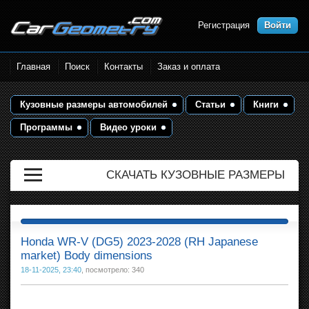
Регистрация
Войти
Размеры кузова автомобилей.
Главная
Поиск
Контакты
Заказ и оплата
Контрольные точки и кузовные
размеры. Геометрия кузова
Кузовные размеры автомобилей
Статьи
Книги
Программы
Видео уроки
СКАЧАТЬ КУЗОВНЫЕ РАЗМЕРЫ
Honda WR-V (DG5) 2023-2028 (RH Japanese
market) Body dimensions
18-11-2025, 23:40
, посмотрело: 340