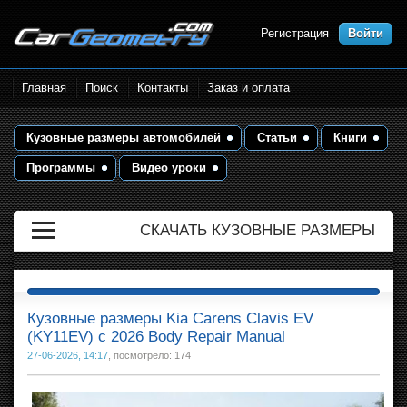
Регистрация
Войти
Размеры кузова автомобилей.
Главная
Поиск
Контакты
Заказ и оплата
Контрольные точки и кузовные
размеры. Геометрия кузова
Кузовные размеры автомобилей
Статьи
Книги
Программы
Видео уроки
СКАЧАТЬ КУЗОВНЫЕ РАЗМЕРЫ
Кузовные размеры Kia Carens Clavis EV
(KY11EV) с 2026 Body Repair Manual
27-06-2026, 14:17
, посмотрело: 174