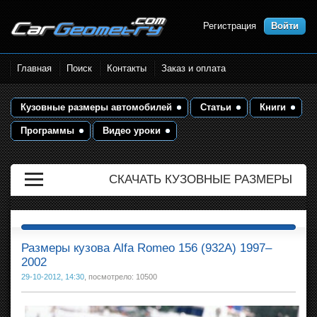
Регистрация
Войти
Размеры кузова автомобилей.
Главная
Поиск
Контакты
Заказ и оплата
Контрольные точки и кузовные
размеры. Геометрия кузова
Кузовные размеры автомобилей
Статьи
Книги
Программы
Видео уроки
СКАЧАТЬ КУЗОВНЫЕ РАЗМЕРЫ
Размеры кузова Alfa Romeo 156 (932A) 1997–
2002
29-10-2012, 14:30
, посмотрело: 10500