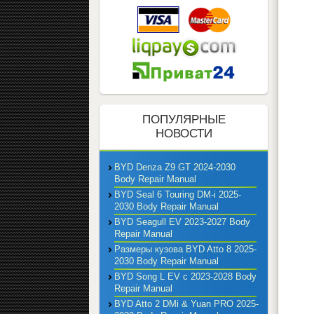
ПОПУЛЯРНЫЕ
НОВОСТИ
BYD Denza Z9 GT 2024-2030
Body Repair Manual
BYD Seal 6 Touring DM-i 2025-
2030 Body Repair Manual
BYD Seagull EV 2023-2027 Body
Repair Manual
Размеры кузова BYD Atto 8 2025-
2030 Body Repair Manual
BYD Song L EV с 2023-2028 Body
Repair Manual
BYD Atto 2 DMi & Yuan PRO 2025-