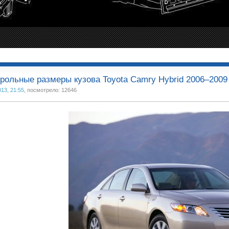
рольные размеры кузова Toyota Camry Hybrid 2006–2009 (
013, 21:55
, посмотрело: 12646