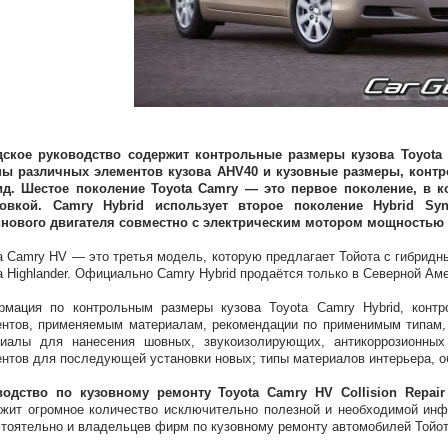
дское руководство содержит контрольные размеры кузова Toyota 
ны различных элементов кузова AHV40 и кузовные размеры, контр
ид. Шестое поколение Toyota Camry — это первое поколение, в 
новкой. Camry Hybrid использует второе поколение Hybrid Syn
нового двигателя совместно с электрическим мотором мощностью 4
a Camry HV — это третья модель, которую предлагает Тойота с гибридны
a Highlander. Официально Camry Hybrid продаётся только в Северной Ам
мация по контрольным размеры кузова Toyota Camry Hybrid, контр
нтов, применяемым материалам, рекомендации по применимым типам, 
риалы для нанесения шовных, звукоизолирующих, антикоррозионных
нтов для последующей установки новых; типы материалов интерьера, о
водство по кузовному ремонту Toyota Camry HV Collision Repair
жит огромное количество исключительно полезной и необходимой ин
тоятельно и владельцев фирм по кузовному ремонту автомобилей Тойот