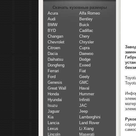
Скачать кузовные размеры
Acura
Alfa Romeo
Audi
Bentley
BMW
Buick
BYD
Cadillac
Changan
Chery
Chevrolet
Chrysler
Заво
Citroen
Cupra
заме
Dacia
Daewoo
Гибр
Daihatsu
Dodge
уста
Dongfeng
Exeed
бензи
Ferrari
Fiat
Ford
Geely
Toyot
Genesis
GMC
Toyot
Great Wall
Haval
Инфор
Honda
Hummer
элеме
Hyundai
Infiniti
мате
Isuzu
JAC
элеме
Jaguar
Jeep
Kia
Lamborghini
Руко
Lancia
Land Rover
содер
Lexus
Li Xiang
самос
Lincoln
Maserati