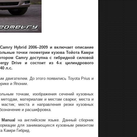
Camry Hybrid 2006–2009 и включает описание
ольные точки геометрии кузова Тойота Камри
котором Camry доступна с гибридной силовой
ergy Drive и состоит из 4-х цилиндрового
0 л.с.
м двигателем. До этого появились Toyota Prius и
ерике и Японии.
ольным точкам, изображения сечений кузовных
методам, материалам и местам сварки; места и
 мастик; места и направления резки кузовных
бозначение и расшифровка.
 Manual
на английском языке. Данный сборник
формации для занимающихся кузовным ремонтом
а Камри Гибрид.