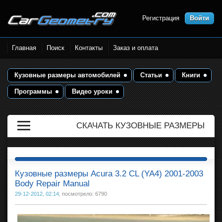
Регистрация
Войти
Размеры кузова автомобилей.
Главная
Поиск
Контакты
Заказ и оплата
Контрольные точки и кузовные
размеры. Геометрия кузова
Кузовные размеры автомобилей
Статьи
Книги
Программы
Видео уроки
СКАЧАТЬ КУЗОВНЫЕ РАЗМЕРЫ
Кузовные размеры Acura 3.2 CL (YA4) 2001-2003
Body Repair Manual
29-12-2012, 02:14
, посмотрело: 6790