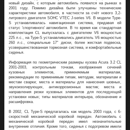
новый дизайн, с которым автомобиль появился на рынках в
2001 году. Помимо дизайна были улучшены технические
характеристики автомобиля, в частности за счёт нового 3,2-
литрового двигателя SOHC VTEC J-series V6. В модели Type-
S устанавливалась навигационная система, придавая ей
статус 'спортивного' автомобиля. В то время как стандартная
комплектация CL выпускалась с двигателем V6 мощностью
225 л.с., на Type-S устанавливались двигатель V6 мощностью
260 л.с., специальные 17" диски, более жесткая подвеска,
усовершенствованная тормозная система, и комфортабельные
сиденья.
Информация по геометрическим размеры кузова Acura 3.2 CL
2001-2003, контрольным точкам, изображения сечений
кузовных элементов, применяемым материалам,
рекомендации по применимым типам, методам, материалам и
местам сварки; места и материалы для нанесения шовных,
звукоизолирующих, антикоррозионных мастик; места и
направления резки кузовных элементов для последующей
установки новых; типы материалов интерьера, обозначение и
расшифровка.
В 2002, CL Type-S предлагалась как модель 2003 года, с 6-
скоростной механической коробкой передач. Автомобиль с
механической коробкой передач имел незначительные
внутренние отличия. Кроме того, сиденья с подогревом имели