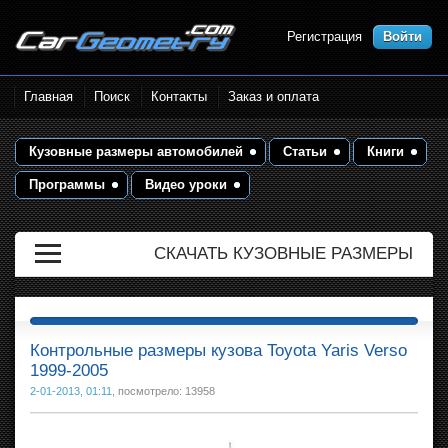
Регистрация
Войти
Размеры кузова автомобилей.
Главная
Поиск
Контакты
Заказ и оплата
Контрольные точки и кузовные
размеры. Геометрия кузова
Кузовные размеры автомобилей
Статьи
Книги
Программы
Видео уроки
СКАЧАТЬ КУЗОВНЫЕ РАЗМЕРЫ
Контрольные размеры кузова Toyota Yaris Verso
1999-2005
2-01-2013, 01:11
, посмотрело: 13958