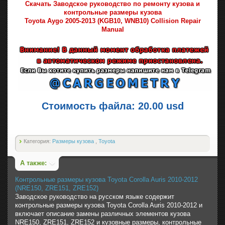
Скачать Заводское руководство по ремонту кузова и
контрольные размеры кузова
Toyota Aygo 2005-2013 (KGB10, WNB10) Collision Repair
Manual
Стоимость файла: 20.00 usd
Категория:
Размеры кузова
,
Toyota
А также:
Контрольные размеры кузова Toyota Corolla Auris 2010-2012
(NRE150, ZRE151, ZRE152)
Заводское руководство на русском языке содержит
контрольные размеры кузова Toyota Corolla Auris 2010-2012 и
включает описание замены различных элементов кузова
NRE150, ZRE151, ZRE152 и кузовные размеры, контрольные