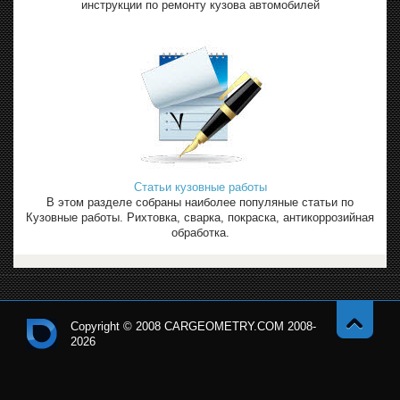
инструкции по ремонту кузова автомобилей
Статьи кузовные работы
В этом разделе собраны наиболее популяные статьи по
Кузовные работы. Рихтовка, сварка, покраска, антикоррозийная
обработка.
Copyright © 2008 CARGEOMETRY.COM 2008-
2026
Навер
Кон
х
тро
льн