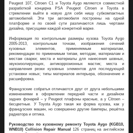
Peugeot 107, Citroen C1 и Toyota Aygo являются совместной
разработкой концерна PSA Peugeot Citroen и Toyota в
стремлении выйти в новую для себя нишу субкомпактных
автомобилей. Эти три автомобиля построены на одной
платформе и по своей сути различаются лишь чертами
дизайна, присущими каждой конкретной марке.
Информация по контрольным размеры кузова Toyota Aygo
2005-2013, контрольным точкам, изображения сечений
кузовных элементов, применяемым материалам,
рекомендации по применимым типам, методам, материалам и
местам сварки; места и материалы для нанесения шовных,
звукоизолирующих, антикоррозионных мастик; места и
направления резки кузовных элементов для последующей
установки новых; типы материалов интерьера, обозначение и
расшифровка.
Французские собратья отличаются друг от друга небольшими
изменениями в оформлении передней части и дизайном
задних фонарей – у Peugeot плафоны красные, а у Citroen –
бесцветные. У Toyota Aygo такая же форма кузова, как у
французских машин, но совершенно другие бамперы, решётка
радиатора и оптика.
Руководство по кузовному ремонту Toyota Aygo (KGB10,
WNB10) Collision Repair Manual
126 страниц на английском