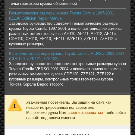
точки геометрии кузова обновленной
Геометрические размеры кузова Toyota Corolla 1997-2001
(E11#) Collision Repair Manual
Заводское руководство содержит геометрические размеры
кузова Toyota Corolla 1997-2001 и включает описание замены
различных элементов кузова AE110, AE111, AE112, AE115,
CDE110, CE110, EE110, EE111, WZE110, ZZE111, ZZE112 и
кузовные размеры,
Контрольные размеры кузова Toyota Corolla VERSO 2001-2004
(CDE120, ZZE121, ZZE122)
Заводское руководство содержит контрольные размеры кузова
Toyota Corolla VERSO 2001-2004 и включает описание замены
различных элементов кузова CDE120, ZZE121, ZZE122 и
кузовные размеры, контрольные точки геометрии кузова
Тойота Корола Версо второго
Уважаемый посетитель, Вы зашли на сайт как
незарегистрированный пользователь.
Мы рекомендуем Вам
зарегистрироваться
либо войти
на сайт под своим именем.