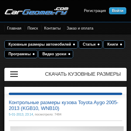
Регистрация
Войти
Размеры кузова автомобилей.
Главная
Поиск
Контакты
Заказ и оплата
Контрольные точки и кузовные
размеры. Геометрия кузова
Кузовные размеры автомобилей
Статьи
Книги
Программы
Видео уроки
СКАЧАТЬ КУЗОВНЫЕ РАЗМЕРЫ
Контрольные размеры кузова Toyota Aygo 2005-
2013 (KGB10, WNB10)
5-01-2013, 23:14
, посмотрело: 7484