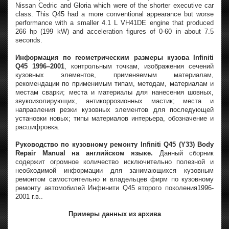
Nissan Cedric and Gloria which were of the shorter executive car
class. This Q45 had a more conventional appearance but worse
performance with a smaller 4.1 L VH41DE engine that produced
266 hp (199 kW) and acceleration figures of 0-60 in about 7.5
seconds.
Информация по геометрическим размеры кузова Infiniti
Q45 1996–2001
, контрольным точкам, изображения сечений
кузовных элементов, применяемым материалам,
рекомендации по применимым типам, методам, материалам и
местам сварки; места и материалы для нанесения шовных,
звукоизолирующих, антикоррозионных мастик; места и
направления резки кузовных элементов для последующей
установки новых; типы материалов интерьера, обозначение и
расшифровка.
Руководство по кузовному ремонту Infiniti Q45 (Y33) Body
Repair Manual на английском языке.
Данный сборник
содержит огромное количество исключительно полезной и
необходимой информации для занимающихся кузовным
ремонтом самостоятельно и владельцев фирм по кузовному
ремонту автомобилей Инфинити Q45 второго поколения1996-
2001 г.в..
Примеры данных из архива