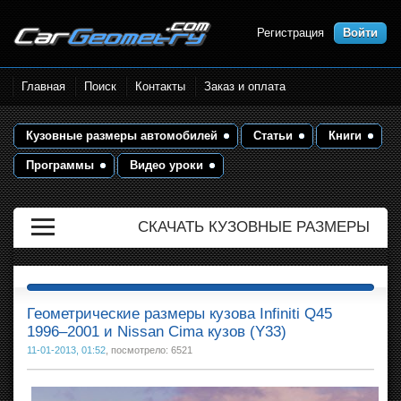
Регистрация
Войти
Размеры кузова автомобилей.
Главная
Поиск
Контакты
Заказ и оплата
Контрольные точки и кузовные
размеры. Геометрия кузова
Кузовные размеры автомобилей
Статьи
Книги
Программы
Видео уроки
СКАЧАТЬ КУЗОВНЫЕ РАЗМЕРЫ
Геометрические размеры кузова Infiniti Q45
1996–2001 и Nissan Cima кузов (Y33)
11-01-2013, 01:52
, посмотрело: 6521