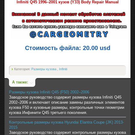
Infiniti Q45 1996–2001 кузов (Y33) Body Repair Manual
Стоимость файла: 20.00 usd
Категория:
Размеры кузова
,
Infiniti
А также:
Размеры кузова Infiniti Q45 (F50) 2002–2006
Заводское руководство содержит размеры кузова Infiniti Q45
2002–2006 и включает описание замены различных элементов
кузова F50 и кузовные размеры, контрольные точки геометрии
кузова Инфинити Q45 третьего поколения.
Контрольные размеры кузова Hyundai Elantra Coupe (JK) 2013-
2015
Заводское руководство содержит контрольные размеры кузова