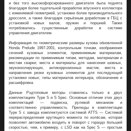
и без того высокофорсированного двигателя была поднята
благодаря более тщательной проработке впускного коллектора
с изменяемой геометрией, установке более производительного
дросселя, а также благодаря серьёзным доработкам в ГБЦ с
установкой новых валов, пружин и поршней. Также
потребовались существенные доработки в системе
управления двигателем.
Информация по геометрическим размеры кузова обновленной
Honda Prelude 1997-2001, контрольным точкам, изображения
сечений кузовных элементов, применяемым материалам,
рекомендации по применимым типам, методам, материалам и
местам сварки; места и материалы для нанесения шовных,
звукоизолирующих, антикоррозионных мастик; места и
направления резки кузовных элементов для последующей
установки новых; типы материалов интерьера, обозначение и
расшифровка.
Данные Рэдтоповые моторы ставились только в двух
комплектациях Type S и S Spec. Основные отличие этих двух
комплектаций — подвеска, рулевой механизм и
соответственно управляемость. Прелюды в комплектации
Type S с завода комплектуются системой ATTS — Системой
перераспределения крутящего момента по колёсам, которая
позволяет автомобилю входить в поворот с гораздо большей
скоростью, чем, к примеру, c LSD как на Spec S — простым