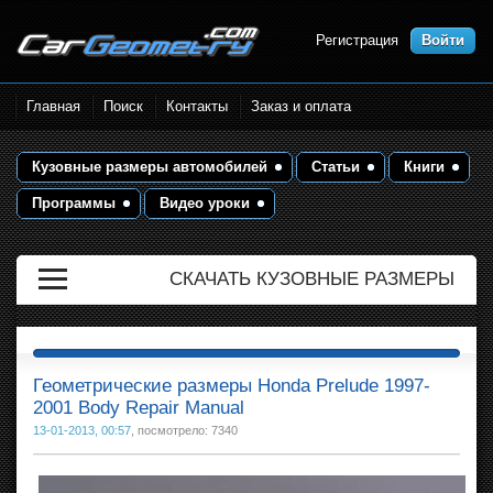
Регистрация
Войти
Размеры кузова автомобилей.
Главная
Поиск
Контакты
Заказ и оплата
Контрольные точки и кузовные
размеры. Геометрия кузова
Кузовные размеры автомобилей
Статьи
Книги
Программы
Видео уроки
СКАЧАТЬ КУЗОВНЫЕ РАЗМЕРЫ
Геометрические размеры Honda Prelude 1997-
2001 Body Repair Manual
13-01-2013, 00:57
, посмотрело: 7340