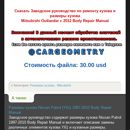
Скачать Заводское руководство по ремонту кузова и
размеры кузова
Mitsubishi Outlander с 2012 Body Repair Manual
Стоимость файла: 30.00 usd
Категория:
Размеры кузова
,
Mitsubishi
А также:
Размеры кузова Nissan Patrol (Y61) 1997-2010 Body Repair
Manual
Заводское руководство содержит размеры кузова Nissan Patrol
1997-2010 Body Repair Manual и включает описание замены
различных элементов кузова Y61 и кузовные размеры,