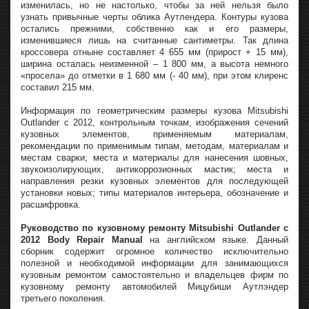
изменилась, но не настолько, чтобы за ней нельзя было
узнать привычные черты облика Аутлендера. Контуры кузова
остались прежними, собственно как и его размеры,
изменившиеся лишь на считанные сантиметры. Так длина
кроссовера отныне составляет 4 655 мм (прирост + 15 мм),
ширина осталась неизменной – 1 800 мм, а высота немного
«просела» до отметки в 1 680 мм (- 40 мм), при этом клиренс
составил 215 мм.
Информация по геометрическим размеры кузова Mitsubishi
Outlander с 2012, контрольным точкам, изображения сечений
кузовных элементов, применяемым материалам,
рекомендации по применимым типам, методам, материалам и
местам сварки; места и материалы для нанесения шовных,
звукоизолирующих, антикоррозионных мастик; места и
направления резки кузовных элементов для последующей
установки новых; типы материалов интерьера, обозначение и
расшифровка.
Руководство по кузовному ремонту Mitsubishi Outlander с
2012 Body Repair Manual
на английском языке. Данный
сборник содержит огромное количество исключительно
полезной и необходимой информации для занимающихся
кузовным ремонтом самостоятельно и владельцев фирм по
кузовному ремонту автомобилей Мицубиши Аутлэндер
третьего поколения.