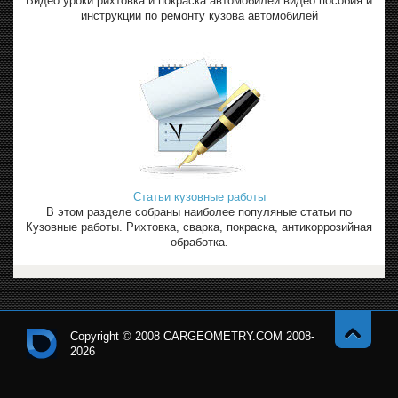
Видео уроки рихтовка и покраска автомобилей видео пособия и
инструкции по ремонту кузова автомобилей
Статьи кузовные работы
В этом разделе собраны наиболее популяные статьи по
Кузовные работы. Рихтовка, сварка, покраска, антикоррозийная
обработка.
Copyright © 2008 CARGEOMETRY.COM 2008-
2026
Навер
Кон
х
тро