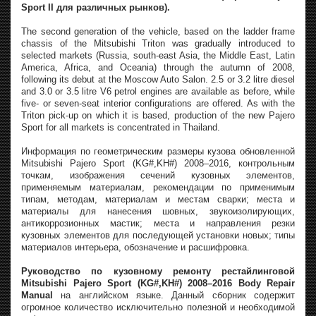
Sport II для различных рынков).
The second generation of the vehicle, based on the ladder frame
chassis of the Mitsubishi Triton was gradually introduced to
selected markets (Russia, south-east Asia, the Middle East, Latin
America, Africa, and Oceania) through the autumn of 2008,
following its debut at the Moscow Auto Salon. 2.5 or 3.2 litre diesel
and 3.0 or 3.5 litre V6 petrol engines are available as before, while
five- or seven-seat interior configurations are offered. As with the
Triton pick-up on which it is based, production of the new Pajero
Sport for all markets is concentrated in Thailand.
Информация по геометрическим размеры кузова обновленной
Mitsubishi Pajero Sport (KG#,KH#) 2008–2016, контрольным
точкам, изображения сечений кузовных элементов,
применяемым материалам, рекомендации по применимым
типам, методам, материалам и местам сварки; места и
материалы для нанесения шовных, звукоизолирующих,
антикоррозионных мастик; места и направления резки
кузовных элементов для последующей установки новых; типы
материалов интерьера, обозначение и расшифровка.
Руководство по кузовному ремонту рестайлинговой
Mitsubishi Pajero Sport (KG#,KH#) 2008–2016 Body Repair
Manual
на английском языке. Данный сборник содержит
огромное количество исключительно полезной и необходимой