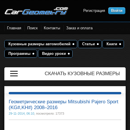
Регистрация
Войти
Размеры кузова автомобилей.
Главная
Поиск
Контакты
Заказ и оплата
Контрольные точки и кузовные
размеры. Геометрия кузова
Кузовные размеры автомобилей
Статьи
Книги
Программы
Видео уроки
СКАЧАТЬ КУЗОВНЫЕ РАЗМЕРЫ
Геометрические размеры Mitsubishi Pajero Sport
(KG#,KH#) 2008–2016
29-11-2014, 06:10
, посмотрело: 17373