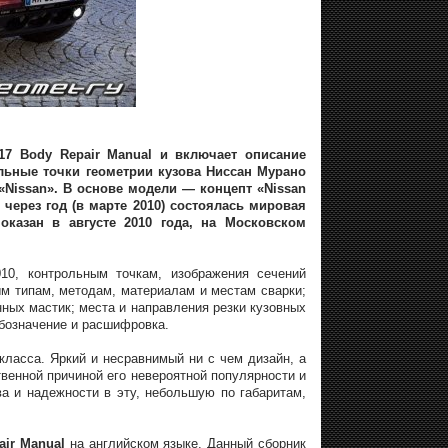
017 Body Repair Manual и включает описание
льные точки геометрии кузова Ниссан Мурано
«Nissan». В основе модели — концепт «Nissan
через год (в марте 2010) состоялась мировая
казан в августе 2010 года, на Московском
10, контрольным точкам, изображения сечений
м типам, методам, материалам и местам сварки;
ных мастик; места и направления резки кузовных
бозначение и расшифровка.
ласса. Яркий и несравнимый ни с чем дизайн, а
твенной причиной его невероятной популярности и
а и надежности в эту, небольшую по габаритам,
air Manual
на английском языке. Данный сборник