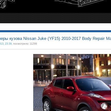
еры кузова Nissan Juke (YF15) 2010-2017 Body Repair M
013, 23:39
, посмотрело: 11299