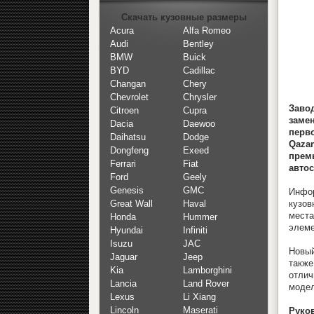
Скачать кузовные размеры
Acura
Alfa Romeo
Audi
Bentley
BMW
Buick
BYD
Cadillac
Changan
Chery
Chevrolet
Chrysler
Заво
Citroen
Cupra
заме
Dacia
Daewoo
перв
Daihatsu
Dodge
Qazan
Dongfeng
Exeed
прем
Ferrari
Fiat
автос
Ford
Geely
Genesis
GMC
Инфор
кузов
Great Wall
Haval
места
Honda
Hummer
элеме
Hyundai
Infiniti
Isuzu
JAC
Новый
Jaguar
Jeep
также
Kia
Lamborghini
отлич
Lancia
Land Rover
модел
Lexus
Li Xiang
Lincoln
Maserati
Руков