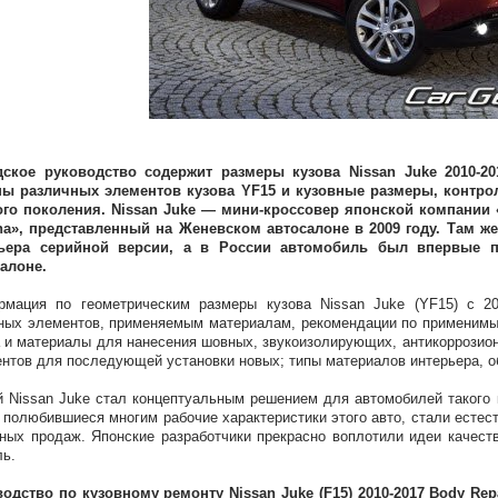
дское руководство содержит размеры кузова Nissan Juke 2010-2
ны различных элементов кузова YF15 и кузовные размеры, контро
ого поколения. Nissan Juke — мини-кроссовер японской компании 
a», представленный на Женевском автосалоне в 2009 году. Там же 
ьера серийной версии, а в России автомобиль был впервые по
алоне.
мация по геометрическим размеры кузова Nissan Juke (YF15) с 20
ных элементов, применяемым материалам, рекомендации по применимы
 и материалы для нанесения шовных, звукоизолирующих, антикоррозион
нтов для последующей установки новых; типы материалов интерьера, о
 Nissan Juke стал концептуальным решением для автомобилей такого к
 полюбившиеся многим рабочие характеристики этого авто, стали естес
ных продаж. Японские разработчики прекрасно воплотили идеи качеств
ь.
одство по кузовному ремонту Nissan Juke (F15) 2010-2017 Body Rep