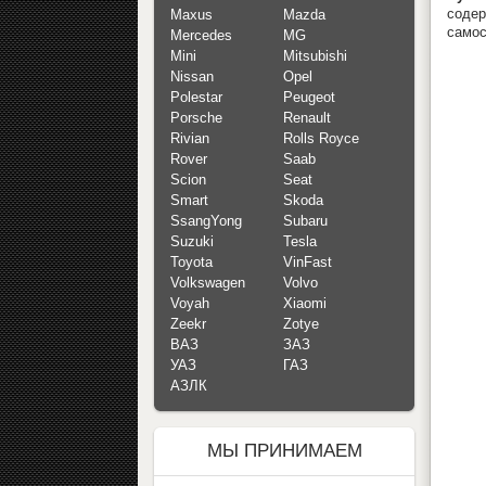
содер
Maxus
Mazda
самос
Mercedes
MG
Mini
Mitsubishi
Nissan
Opel
Polestar
Peugeot
Porsche
Renault
Rivian
Rolls Royce
Rover
Saab
Scion
Seat
Smart
Skoda
SsangYong
Subaru
Suzuki
Tesla
Toyota
VinFast
Volkswagen
Volvo
Voyah
Xiaomi
Zeekr
Zotye
ВАЗ
ЗАЗ
УАЗ
ГАЗ
АЗЛК
МЫ ПРИНИМАЕМ