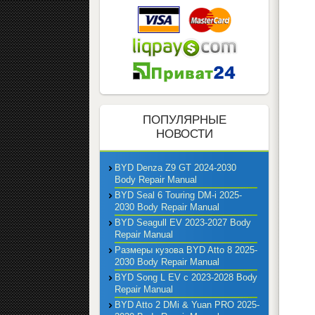
ПОПУЛЯРНЫЕ
НОВОСТИ
BYD Denza Z9 GT 2024-2030
Body Repair Manual
BYD Seal 6 Touring DM-i 2025-
2030 Body Repair Manual
BYD Seagull EV 2023-2027 Body
Repair Manual
Размеры кузова BYD Atto 8 2025-
2030 Body Repair Manual
BYD Song L EV с 2023-2028 Body
Repair Manual
BYD Atto 2 DMi & Yuan PRO 2025-