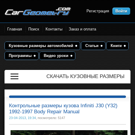
Регистрация
Войти
Размеры кузова автомобилей.
Главная
Поиск
Контакты
Заказ и оплата
Контрольные точки и кузовные
размеры. Геометрия кузова
Кузовные размеры автомобилей
Статьи
Книги
Программы
Видео уроки
СКАЧАТЬ КУЗОВНЫЕ РАЗМЕРЫ
Контрольные размеры кузова Infiniti J30 (Y32)
1992-1997 Body Repair Manual
23-04-2013, 19:34
, посмотрело: 5147