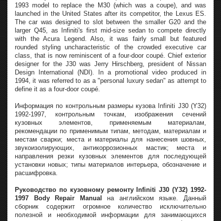
1993 model to replace the M30 (which was a coupe), and was
launched in the United States after its competitor, the Lexus ES.
The car was designed to slot between the smaller G20 and the
larger Q45, as Infiniti's first mid-size sedan to compete directly
with the Acura Legend. Also, it was fairly small but featured
rounded styling uncharacteristic of the crowded executive car
class, that is now reminiscent of a four-door coupé. Chief exterior
designer for the J30 was Jerry Hirschberg, president of Nissan
Design International (NDI). In a promotional video produced in
1994, it was referred to as a "personal luxury sedan" as attempt to
define it as a four-door coupé.
Информация по контрольным размеры кузова Infiniti J30 (Y32)
1992-1997, контрольным точкам, изображения сечений
кузовных элементов, применяемым материалам,
рекомендации по применимым типам, методам, материалам и
местам сварки; места и материалы для нанесения шовных,
звукоизолирующих, антикоррозионных мастик; места и
направления резки кузовных элементов для последующей
установки новых; типы материалов интерьера, обозначение и
расшифровка.
Руководство по кузовному ремонту Infiniti J30 (Y32) 1992-
1997 Body Repair Manual
на английском языке. Данный
сборник содержит огромное количество исключительно
полезной и необходимой информации для занимающихся