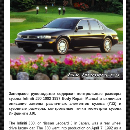
Заводское руководство содержит контрольные размеры
кузова Infiniti J30 1992-1997 Body Repair Manual и включает
описание замены различных элементов кузова (Y32) и
кузовные размеры, контрольные точки геометрии кузова
Инфинити J30.
The Infiniti J30, or Nissan Leopard J in Japan, was a rear wheel
drive luxury car. The J30 went into production on April 7, 1992 as a