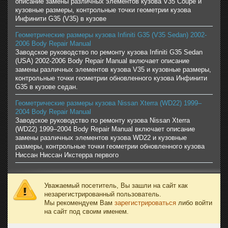
описание замены различных элементов кузова V35 Coupe и
кузовные размеры, контрольные точки геометрии кузова
Инфинити G35 (V35) в кузове
Геометрические размеры кузова Infiniti G35 (V35 Sedan) 2002-
2006 Body Repair Manual
Заводское руководство по ремонту кузова Infiniti G35 Sedan
(USA) 2002-2006 Body Repair Manual включает описание
замены различных элементов кузова V35 и кузовные размеры,
контрольные точки геометрии обновленного кузова Инфинити
G35 в кузове седан.
Геометрические размеры кузова Nissan Xterra (WD22) 1999–
2004 Body Repair Manual
Заводское руководство по ремонту кузова Nissan Xterra
(WD22) 1999–2004 Body Repair Manual включает описание
замены различных элементов кузова WD22 и кузовные
размеры, контрольные точки геометрии обновленного кузова
Ниссан Ниссан Икстерра первого
Уважаемый посетитель, Вы зашли на сайт как
незарегистрированный пользователь.
Мы рекомендуем Вам
зарегистрироваться
либо войти
на сайт под своим именем.