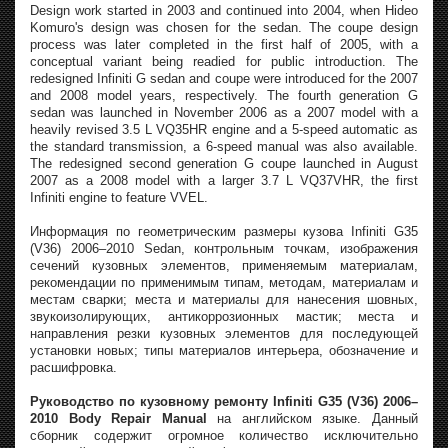
Design work started in 2003 and continued into 2004, when Hideo
Komuro's design was chosen for the sedan. The coupe design
process was later completed in the first half of 2005, with a
conceptual variant being readied for public introduction. The
redesigned Infiniti G sedan and coupe were introduced for the 2007
and 2008 model years, respectively. The fourth generation G
sedan was launched in November 2006 as a 2007 model with a
heavily revised 3.5 L VQ35HR engine and a 5-speed automatic as
the standard transmission, a 6-speed manual was also available.
The redesigned second generation G coupe launched in August
2007 as a 2008 model with a larger 3.7 L VQ37VHR, the first
Infiniti engine to feature VVEL.
Информация по геометрическим размеры кузова Infiniti G35
(V36) 2006–2010 Sedan, контрольным точкам, изображения
сечений кузовных элементов, применяемым материалам,
рекомендации по применимым типам, методам, материалам и
местам сварки; места и материалы для нанесения шовных,
звукоизолирующих, антикоррозионных мастик; места и
направления резки кузовных элементов для последующей
установки новых; типы материалов интерьера, обозначение и
расшифровка.
Руководство по кузовному ремонту Infiniti G35 (V36) 2006–
2010 Body Repair Manual
на английском языке. Данный
сборник содержит огромное количество исключительно