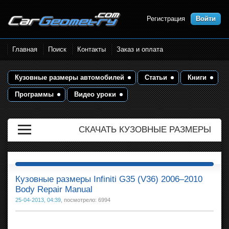
Регистрация
Войти
Размеры кузова автомобилей.
Главная
Поиск
Контакты
Заказ и оплата
Контрольные точки и кузовные
размеры. Геометрия кузова
Кузовные размеры автомобилей
Статьи
Книги
Программы
Видео уроки
СКАЧАТЬ КУЗОВНЫЕ РАЗМЕРЫ
Кузовные размеры Infiniti G35 (V36) 2006–2010
Body Repair Manual
25-04-2013, 04:39
, посмотрело: 6994