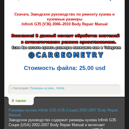
Скачать Заводское руководство по ремонту кузова и
кузовные размеры
Infiniti G35 (V36) 2006–2010 Body Repair Manual
Стоимость файла: 25.00 usd
Категория:
Размеры кузова
,
Infiniti
А также:
Размеры кузова Infiniti G35 (V35 Coupe) 2002-2007 Body Repair
Manual
Заводское руководство содержит размеры кузова Infiniti G35
Coupe (USA) 2002-2007 Body Repair Manual и включает