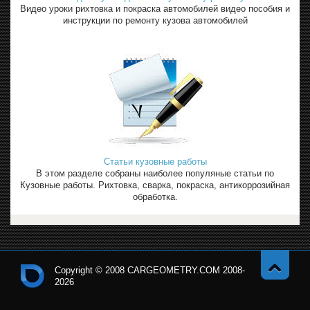
Видео уроки рихтовка и покраска автомобилей видео пособия и
инструкции по ремонту кузова автомобилей
Статьи кузовные работы
В этом разделе собраны наиболее популяные статьи по
Кузовные работы. Рихтовка, сварка, покраска, антикоррозийная
обработка.
Copyright © 2008 CARGEOMETRY.COM 2008-
2026
Навер
Кон
х
тро