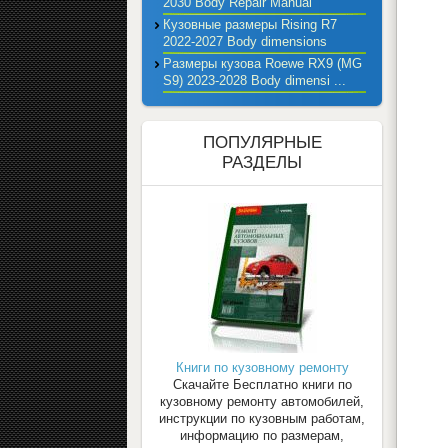
2030 Body Repair Manual
Кузовные размеры Rising R7
2022-2027 Body dimensions
Размеры кузова Roewe RX9 (MG
S9) 2023-2028 Body dimensi ...
ПОПУЛЯРНЫЕ
РАЗДЕЛЫ
Книги по кузовному ремонту
Скачайте Бесплатно книги по
кузовному ремонту автомобилей,
инструкции по кузовным работам,
информацию по размерам,