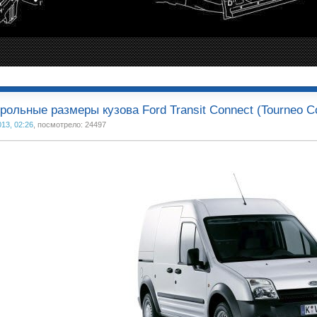
рольные размеры кузова Ford Transit Connect (Tourneo C
013, 02:26
, посмотрело: 24497