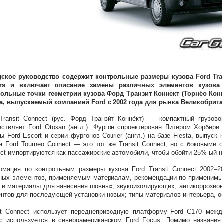
ское руководство содержит контрольные размеры кузова Ford Trans
irs и включает описание замены различных элементов кузова
ольные точки геометрии кузова Форд Транзит Коннект (Торне́о Конн
а, выпускаемый компанией Ford с 2002 года для рынка Великобрит
Transit Connect (рус. Форд Транзи́т Конне́кт) — компактный грузо
ствляет Ford Otosan (англ.). Фургон спроектирован Питером Хорбери 
ы Ford Escort и серии фургонов Courier (англ.) на базе Fiesta, выпус
а Ford Tourneo Connect — это тот же Transit Connect, но с боковыми
ct импортируются как пассажирские автомобили, чтобы обойти 25%-ый н
мация по контрольным размеры кузова Ford Transit Connect 2002–2
ных элементов, применяемым материалам, рекомендации по применимы
 и материалы для нанесения шовных, звукоизолирующих, антикоррозион
нтов для последующей установки новых; типы материалов интерьера, о
it Connect использует переднеприводную платформу Ford C170 меж
с используется в североамериканском Ford Focus. Помимо названия,