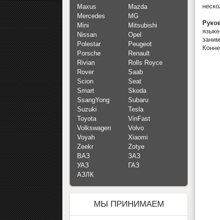
неско
Maxus
Mazda
Mercedes
MG
Руков
Mini
Mitsubishi
язык
Nissan
Opel
зани
Polestar
Peugeot
Коннек
Porsche
Renault
Rivian
Rolls Royce
Rover
Saab
Scion
Seat
Smart
Skoda
SsangYong
Subaru
Suzuki
Tesla
Toyota
VinFast
Volkswagen
Volvo
Voyah
Xiaomi
Zeekr
Zotye
ВАЗ
ЗАЗ
УАЗ
ГАЗ
АЗЛК
МЫ ПРИНИМАЕМ