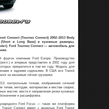
it Connect (Tourneo Connect) 2002–2013 Body
 (Short и Long Base) и кузовные размеры,
е́кт). Ford Tourneo Connect — автомобиль для
ании.
вой фургон компании Ford Europe. Производство
(англ.) и впервые представлен в 2002 году для
к которых прекратился в том же году. Модель для
 окнами и задними сиденьями. В США все Transit
алог на ввозимые лёгкие грузовики.
013, контрольным точкам, изображения сечений
м типам, методам, материалам и местам сварки;
ных мастик; места и направления резки кузовных
бозначение и расшифровка.
дународного Ford Focus — такая же платформа
 Transit Connect имеет с моделью Ford Transit