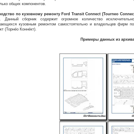
лько общих компонентов.
одство по кузовному ремонту Ford Transit Connect (Tourneo Connect
е. Данный сборник содержит огромное количество исключитель
мающихся кузовным ремонтом самостоятельно и владельцев фирм по
т (Торне́о Конне́кт).
Примеры данных из архив