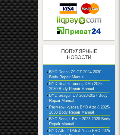
ПОПУЛЯРНЫЕ
НОВОСТИ
BYD Denza Z9 GT 2024-2030
Body Repair Manual
BYD Seal 6 Touring DM-i 2025-
2030 Body Repair Manual
BYD Seagull EV 2023-2027 Body
Repair Manual
Размеры кузова BYD Atto 8 2025-
2030 Body Repair Manual
BYD Song L EV с 2023-2028 Body
Repair Manual
BYD Atto 2 DMi & Yuan PRO 2025-