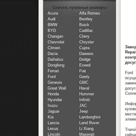
Скачать кузовные размеры
Acura
Alfa Romeo
Audi
Bentley
BMW
Buick
BYD
Cadillac
Changan
Chery
Chevrolet
Chrysler
Завод
Citroen
Cupra
Repa
Dacia
Daewoo
контр
Daihatsu
Dodge
досуг
Dongfeng
Exeed
Ferrari
Fiat
Ford 
Ford
Geely
осуще
Genesis
GMC
замен
досуг
Great Wall
Haval
Conne
Honda
Hummer
Hyundai
Infiniti
Инфор
Isuzu
JAC
кузов
Jaguar
Jeep
места
Kia
Lamborghini
элеме
Lancia
Land Rover
Lexus
Li Xiang
Trans
Lincoln
Maserati
сейча