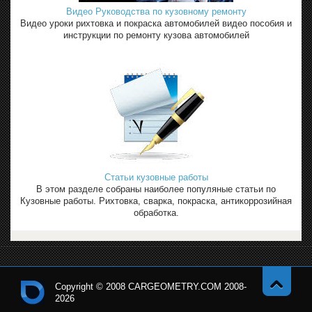
Видео Руководства по кузовному ремонту
Видео уроки рихтовка и покраска автомобилей видео пособия и
инструкции по ремонту кузова автомобилей
Статьи кузовные работы
В этом разделе собраны наиболее популяные статьи по
Кузовные работы. Рихтовка, сварка, покраска, антикоррозийная
обработка.
Copyright © 2008 CARGEOMETRY.COM 2008-
2026
Навер
Кон
х