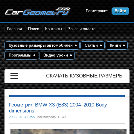
Регистрация
Войти
Размеры кузова автомобилей.
Главная
Поиск
Контакты
Заказ и оплата
Контрольные точки и кузовные
размеры. Геометрия кузова
Кузовные размеры автомобилей
Статьи
Книги
Программы
Видео уроки
СКАЧАТЬ КУЗОВНЫЕ РАЗМЕРЫ
Геометрия BMW X3 (E83) 2004–2010 Body
dimensions
20-12-2013, 03:27
, посмотрело: 11343