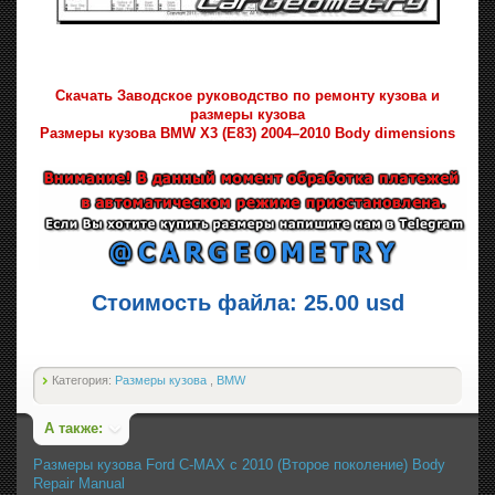
Скачать Заводское руководство по ремонту кузова и
размеры кузова
Размеры кузова BMW X3 (E83) 2004–2010 Body dimensions
Стоимость файла: 25.00 usd
Категория:
Размеры кузова
,
BMW
А также:
Размеры кузова Ford C-MAX с 2010 (Второе поколение) Body
Repair Manual