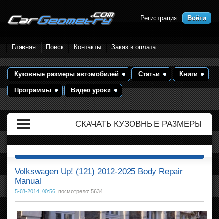
Регистрация
Войти
Размеры кузова автомобилей.
Главная
Поиск
Контакты
Заказ и оплата
Контрольные точки и кузовные
размеры. Геометрия кузова
Кузовные размеры автомобилей
Статьи
Книги
Программы
Видео уроки
СКАЧАТЬ КУЗОВНЫЕ РАЗМЕРЫ
Volkswagen Up! (121) 2012-2025 Body Repair
Manual
5-08-2014, 00:56
, посмотрело: 5634