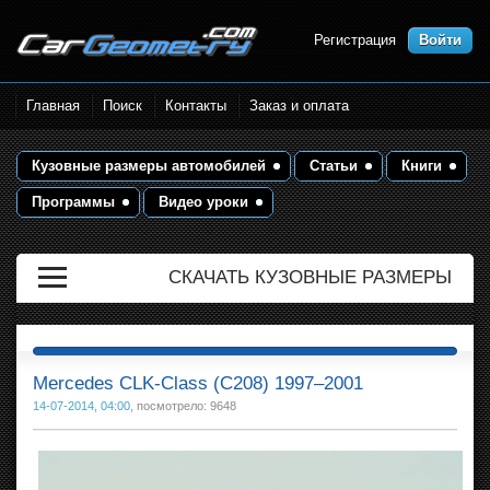
Регистрация
Войти
Размеры кузова автомобилей.
Главная
Поиск
Контакты
Заказ и оплата
Контрольные точки и кузовные
размеры. Геометрия кузова
Кузовные размеры автомобилей
Статьи
Книги
Программы
Видео уроки
СКАЧАТЬ КУЗОВНЫЕ РАЗМЕРЫ
Mercedes CLK-Class (C208) 1997–2001
14-07-2014, 04:00
, посмотрело: 9648