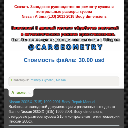
Скачать Заводское руководство по ремонту кузова и
контрольные размеры кузова
Nissan Altima (L33) 2013-2018 Body dimensions
Стоимость файла: 30.00 usd
Категория:
Размеры кузова
,
Nissan
А также:
Nissan 200SX (S15) 1999-2001 Body Repair Manual
Выборка из заводской документации и различных стендовых
баз по Nissan 200SX (S15) 1999-2001 Body dimensions,
стендовые размеры кузова S15 и контрольные точки геометрии
Ниссан 200сх.