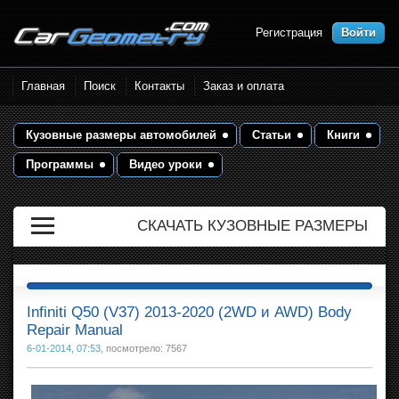
Регистрация
Войти
Размеры кузова автомобилей.
Главная
Поиск
Контакты
Заказ и оплата
Контрольные точки и кузовные
размеры. Геометрия кузова
Кузовные размеры автомобилей
Статьи
Книги
Программы
Видео уроки
СКАЧАТЬ КУЗОВНЫЕ РАЗМЕРЫ
Infiniti Q50 (V37) 2013-2020 (2WD и AWD) Body
Repair Manual
6-01-2014, 07:53
, посмотрело: 7567