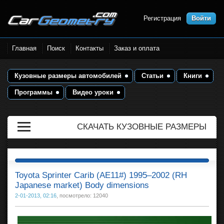
Регистрация
Войти
Размеры кузова автомобилей.
Главная
Поиск
Контакты
Заказ и оплата
Контрольные точки и кузовные
размеры. Геометрия кузова
Кузовные размеры автомобилей
Статьи
Книги
Программы
Видео уроки
СКАЧАТЬ КУЗОВНЫЕ РАЗМЕРЫ
Toyota Sprinter Carib (AE11#) 1995–2002 (RH
Japanese market) Body dimensions
2-01-2013, 02:16
, посмотрело: 12040