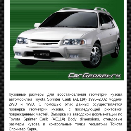
Кузовные размеры для восстановления геометрии кузова
автомобилей Toyota Sprinter Carib (AE11#) 1995–2002 модели
2WD и 4WD. С помощью этих данных осуществляется
проверка геометрии кузова, с последующей рихтовкой
поврежденных частей. Выборка из заводской документации по
Toyota Sprinter Carib (AE11#) Body dimensions, стендовые
размеры кузова и контрольные точки геометрии Тойота
Спринтер Кариб.