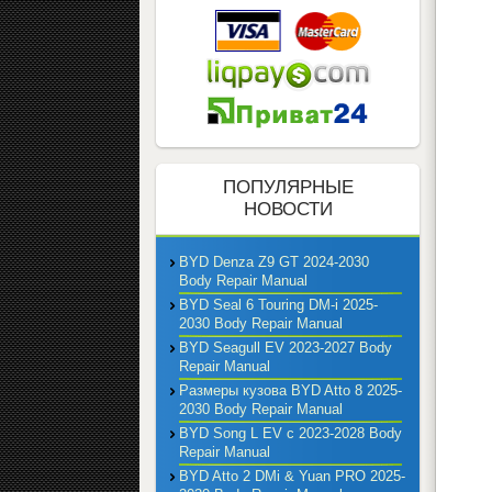
ПОПУЛЯРНЫЕ
НОВОСТИ
BYD Denza Z9 GT 2024-2030
Body Repair Manual
BYD Seal 6 Touring DM-i 2025-
2030 Body Repair Manual
BYD Seagull EV 2023-2027 Body
Repair Manual
Размеры кузова BYD Atto 8 2025-
2030 Body Repair Manual
BYD Song L EV с 2023-2028 Body
Repair Manual
BYD Atto 2 DMi & Yuan PRO 2025-