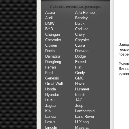
Скачать кузовные размеры
Acura
Alfa Romeo
Audi
Bentley
BMW
Buick
BYD
Cadillac
Changan
Chery
Chevrolet
Chrysler
Завод
Citroen
Cupra
геом
Dacia
Daewoo
повре
Daihatsu
Dodge
Dongfeng
Exeed
Руков
Ferrari
Fiat
Данн
Ford
Geely
кузов
Genesis
GMC
Great Wall
Haval
Honda
Hummer
Hyundai
Infiniti
Isuzu
JAC
Jaguar
Jeep
Kia
Lamborghini
Lancia
Land Rover
Lexus
Li Xiang
Lincoln
Maserati