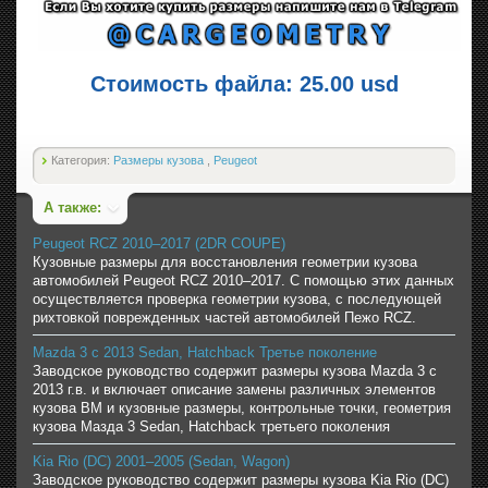
Стоимость файла: 25.00 usd
Категория:
Размеры кузова
,
Peugeot
А также:
Peugeot RCZ 2010–2017 (2DR COUPE)
Кузовные размеры для восстановления геометрии кузова
автомобилей Peugeot RCZ 2010–2017. С помощью этих данных
осуществляется проверка геометрии кузова, с последующей
рихтовкой поврежденных частей автомобилей Пежо RCZ.
Mazda 3 c 2013 Sedan, Hatchback Третье поколение
Заводское руководство содержит размеры кузова Mazda 3 c
2013 г.в. и включает описание замены различных элементов
кузова BM и кузовные размеры, контрольные точки, геометрия
кузова Мазда 3 Sedan, Hatchback третьего поколения
Kia Rio (DC) 2001–2005 (Sedan, Wagon)
Заводское руководство содержит размеры кузова Kia Rio (DC)