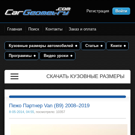
Регистрация
Войти
Размеры кузова автомобилей.
Главная
Поиск
Контакты
Заказ и оплата
Контрольные точки и кузовные
размеры. Геометрия кузова
Кузовные размеры автомобилей
Статьи
Книги
Программы
Видео уроки
СКАЧАТЬ КУЗОВНЫЕ РАЗМЕРЫ
Пежо Партнер Van (B9) 2008–2019
8-05-2014, 04:55
, посмотрело: 10357