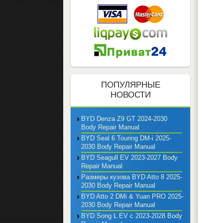
ПОПУЛЯРНЫЕ
НОВОСТИ
BYD Denza Z9 GT 2024-2030
Body Repair Manual
BYD Seal 6 Touring DM-i 2025-
2030 Body Repair Manual
BYD Seagull EV 2023-2027 Body
Repair Manual
Размеры кузова BYD Atto 8 2025-
2030 Body Repair Manual
BYD Atto 2 DMi & Yuan PRO 2025-
2030 Body Repair Manual
BYD Song L EV с 2023-2028 Body