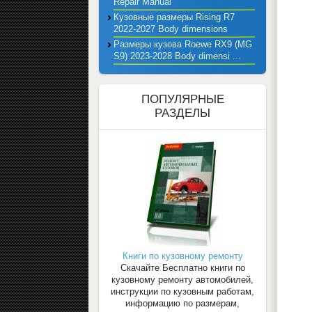
Repair Manual
Кузовные размеры Rising R7
2022-2027 Body dimensions
Размеры кузова Roewe RX9 (MG
S9) 2023-2028 Body dimensi ...
ПОПУЛЯРНЫЕ
РАЗДЕЛЫ
Книги по кузовному ремонту
Скачайте Бесплатно книги по
кузовному ремонту автомобилей,
инструкции по кузовным работам,
информацию по размерам,