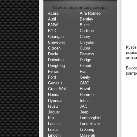
Скачать кузовные размеры
Acura
Alfa Romeo
Audi
Bentley
BMW
Buick
BYD
Cadillac
Changan
Chery
Chevrolet
Chrysler
Кузов
Citroen
Cupra
помо
Dacia
Daewoo
автом
Daihatsu
Dodge
Dongfeng
Exeed
Выбор
Ferrari
Fiat
контр
Ford
Geely
Genesis
GMC
Great Wall
Haval
Honda
Hummer
Hyundai
Infiniti
Isuzu
JAC
Jaguar
Jeep
Kia
Lamborghini
Lancia
Land Rover
Lexus
Li Xiang
Lincoln
Maserati