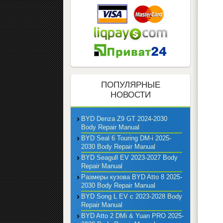
ПОПУЛЯРНЫЕ
НОВОСТИ
BYD Denza Z9 GT 2024-2030
Body Repair Manual
BYD Seal 6 Touring DM-i 2025-
2030 Body Repair Manual
BYD Seagull EV 2023-2027 Body
Repair Manual
Размеры кузова BYD Atto 8 2025-
2030 Body Repair Manual
BYD Song L EV с 2023-2028 Body
Repair Manual
BYD Atto 2 DMi & Yuan PRO 2025-