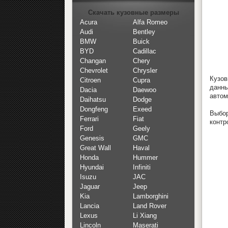
Скачать кузовные размеры
Acura
Alfa Romeo
Audi
Bentley
BMW
Buick
BYD
Cadillac
Changan
Chery
Chevrolet
Chrysler
Кузов
Citroen
Cupra
данн
Dacia
Daewoo
автом
Daihatsu
Dodge
Dongfeng
Exeed
Выбор
Ferrari
Fiat
контр
Ford
Geely
Genesis
GMC
Great Wall
Haval
Honda
Hummer
Hyundai
Infiniti
Isuzu
JAC
Jaguar
Jeep
Kia
Lamborghini
Lancia
Land Rover
Lexus
Li Xiang
Lincoln
Maserati