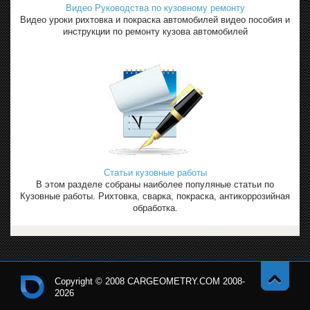
Видео Руководства по кузовному ремонту
Видео уроки рихтовка и покраска автомобилей видео пособия и
инструкции по ремонту кузова автомобилей
Статьи кузовные работы
В этом разделе собраны наиболее популяные статьи по
Кузовные работы. Рихтовка, сварка, покраска, антикоррозийная
обработка.
Copyright © 2008 CARGEOMETRY.COM 2008-
2026
Навер
Кон
х