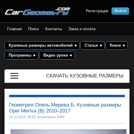
Регистрация
Войти
Размеры кузова автомобилей.
Главная
Поиск
Контакты
Заказ и оплата
Контрольные точки и кузовные
размеры. Геометрия кузова
Кузовные размеры автомобилей
Статьи
Книги
Программы
Видео уроки
СКАЧАТЬ КУЗОВНЫЕ РАЗМЕРЫ
Геометрия Опель Мерива Б, Кузовные размеры
Opel Meriva (B) 2010–2017
24-11-2015, 09:55
, посмотрело: 9354