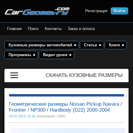
Регистрация
Войти
Размеры кузова автомобилей.
Главная
Поиск
Контакты
Заказ и оплата
Контрольные точки и кузовные
размеры. Геометрия кузова
Кузовные размеры автомобилей
Статьи
Книги
Программы
Видео уроки
СКАЧАТЬ КУЗОВНЫЕ РАЗМЕРЫ
Геометрические размеры Nissan Pickup Navara /
Frontier / NP300 / Hardbody (D22) 2000-2004
18-01-2013, 11:19
, посмотрело: 13931