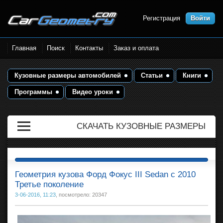
Регистрация
Войти
Размеры кузова автомобилей.
Главная
Поиск
Контакты
Заказ и оплата
Контрольные точки и кузовные
размеры. Геометрия кузова
Кузовные размеры автомобилей
Статьи
Книги
Программы
Видео уроки
СКАЧАТЬ КУЗОВНЫЕ РАЗМЕРЫ
Геометрия кузова Форд Фокус III Sedan с 2010
Третье поколение
3-06-2016, 11:23
, посмотрело: 20347