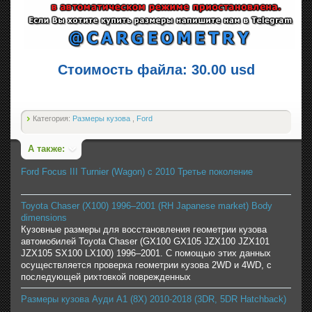
Стоимость файла: 30.00 usd
Категория:
Размеры кузова
,
Ford
А также:
Ford Focus III Turnier (Wagon) с 2010 Третье поколение
Toyota Chaser (X100) 1996–2001 (RH Japanese market) Body
dimensions
Кузовные размеры для восстановления геометрии кузова
автомобилей Toyota Chaser (GX100 GX105 JZX100 JZX101
JZX105 SX100 LX100) 1996–2001. С помощью этих данных
осуществляется проверка геометрии кузова 2WD и 4WD, с
последующей рихтовкой поврежденных
Размеры кузова Ауди A1 (8X) 2010-2018 (3DR, 5DR Hatchback)