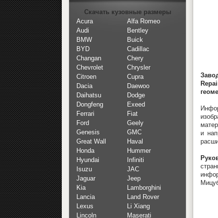
Скачать кузовные размеры
Acura
Alfa Romeo
Audi
Bentley
BMW
Buick
BYD
Cadillac
Changan
Chery
Chevrolet
Chrysler
Заво
Citroen
Cupra
Repa
Dacia
Daewoo
геом
Daihatsu
Dodge
Dongfeng
Exeed
Инфор
Ferrari
Fiat
изоб
Ford
Geely
матер
Genesis
GMC
и нап
расш
Great Wall
Haval
Honda
Hummer
Руков
Hyundai
Infiniti
стран
Isuzu
JAC
инфор
Jaguar
Jeep
Мицуб
Kia
Lamborghini
Lancia
Land Rover
Lexus
Li Xiang
Lincoln
Maserati