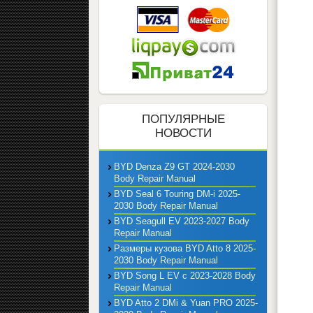
ПОПУЛЯРНЫЕ
НОВОСТИ
BYD Denza Z9 GT 2024-2030
Body Repair Manual
BYD Seal 6 Touring DM-i 2025-
2030 Body Repair Manual
BYD Seagull EV 2023-2027 Body
Repair Manual
Размеры кузова BYD Atto 8 2025-
2030 Body Repair Manual
BYD Song L EV с 2023-2028 Body
Repair Manual
BYD Atto 2 DMi & Yuan PRO 2025-