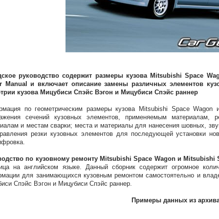
дское руководство содержит размеры кузова Mitsubishi Space Wag
ir Manual и включает описание замены различных элементов куз
етрии кузова Мицубиси Спэйс Вэгон и Мицубиси Спэйс раннер
мация по геометрическим размеры кузова Mitsubishi Space Wagon и 
ражения сечений кузовных элементов, применяемым материалам, 
иалам и местам сварки; места и материалы для нанесения шовных, зву
равления резки кузовных элементов для последующей установки нов
ифровка.
одство по кузовному ремонту Mitsubishi Space Wagon и Mitsubishi 
ица на английском языке. Данный сборник содержит огромное коли
мации для занимающихся кузовным ремонтом самостоятельно и владе
иси Спэйс Вэгон и Мицубиси Спэйс раннер.
Примеры данных из архив