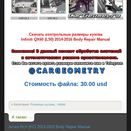
Скачать контрольные размеры кузова
Infiniti QX60 (L50) 2014-2016 Body Repair Manual
Стоимость файла: 30.00 usd
Категория:
Размеры кузова
,
Infiniti
А также:
Acura RLX (KC) 2013-2020 Body Repair Manual