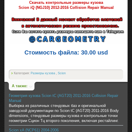
Скачать контрольные размеры кузова
Scion iQ (NGJ10) 2012-2016 Collision Repair Manual
Стоимость файла: 30.00 usd
Категория:
Размеры кузова
,
Scion
А также:
Геометрия кузова Scion tC (AGT20) 2011-2016 Collision Repair
Manual
Выборка из различных стендовых баз и оригинальной
заводской документации по Scion tC (AGT20) 2011-2016 Body
dimensions, стендовые размеры кузова и контрольные точки
геометрии Сцион Тц второго поколения, включая рестайлинг.
Scion xA (NCP61) 2004-2006