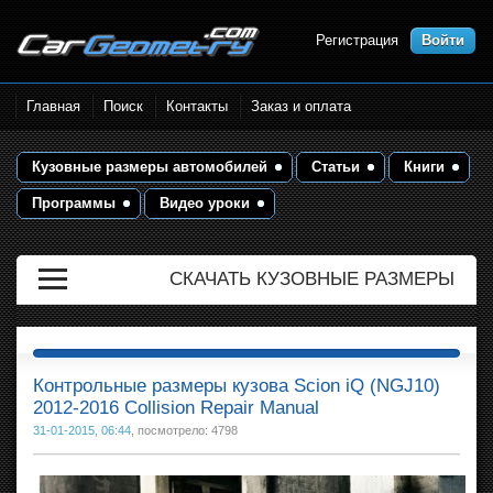
Регистрация
Войти
Размеры кузова автомобилей.
Главная
Поиск
Контакты
Заказ и оплата
Контрольные точки и кузовные
размеры. Геометрия кузова
Кузовные размеры автомобилей
Статьи
Книги
Программы
Видео уроки
СКАЧАТЬ КУЗОВНЫЕ РАЗМЕРЫ
Контрольные размеры кузова Scion iQ (NGJ10)
2012-2016 Collision Repair Manual
31-01-2015, 06:44
, посмотрело: 4798