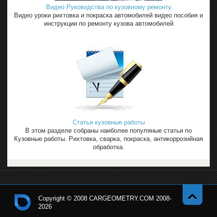
Видео Руководства по кузовному ремонту
Видео уроки рихтовка и покраска автомобилей видео пособия и
инструкции по ремонту кузова автомобилей
Статьи кузовные работы
В этом разделе собраны наиболее популяные статьи по
Кузовные работы. Рихтовка, сварка, покраска, антикоррозийная
обработка.
Copyright © 2008 CARGEOMETRY.COM 2008-
2026
Навер
Кон
х