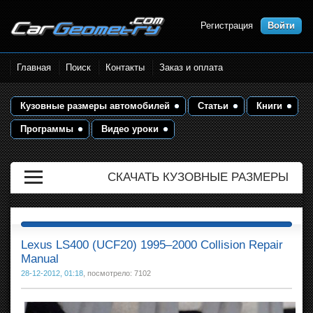
Регистрация
Войти
Размеры кузова автомобилей.
Главная
Поиск
Контакты
Заказ и оплата
Контрольные точки и кузовные
размеры. Геометрия кузова
Кузовные размеры автомобилей
Статьи
Книги
Программы
Видео уроки
СКАЧАТЬ КУЗОВНЫЕ РАЗМЕРЫ
Lexus LS400 (UCF20) 1995–2000 Collision Repair
Manual
28-12-2012, 01:18
, посмотрело: 7102