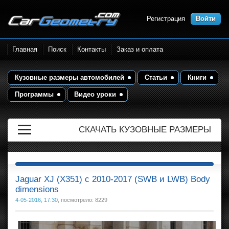
Регистрация
Войти
Размеры кузова автомобилей.
Главная
Поиск
Контакты
Заказ и оплата
Контрольные точки и кузовные
размеры. Геометрия кузова
Кузовные размеры автомобилей
Статьи
Книги
Программы
Видео уроки
СКАЧАТЬ КУЗОВНЫЕ РАЗМЕРЫ
Jaguar XJ (X351) с 2010-2017 (SWB и LWB) Body
dimensions
4-05-2016, 17:30
, посмотрело: 8229