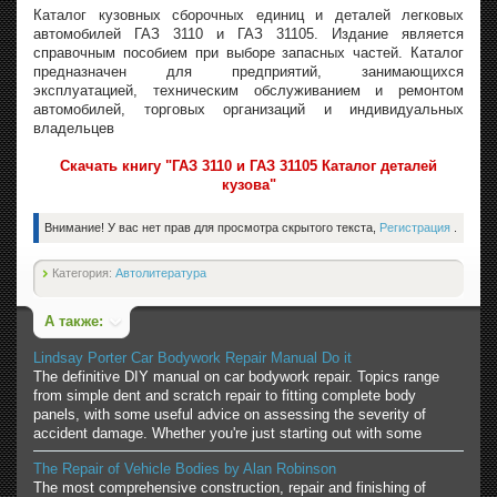
Каталог кузовных сборочных единиц и деталей легковых
автомобилей ГАЗ 3110 и ГАЗ 31105. Издание является
справочным пособием при выборе запасных частей. Каталог
предназначен для предприятий, занимающихся
эксплуатацией, техническим обслуживанием и ремонтом
автомобилей, торговых организаций и индивидуальных
владельцев
Скачать книгу "ГАЗ 3110 и ГАЗ 31105 Каталог деталей
кузова"
Внимание! У вас нет прав для просмотра скрытого текста,
Регистрация
.
Категория:
Автолитература
А также:
Lindsay Porter Car Bodywork Repair Manual Do it
The definitive DIY manual on car bodywork repair. Topics range
from simple dent and scratch repair to fitting complete body
panels, with some useful advice on assessing the severity of
accident damage. Whether you're just starting out with some
The Repair of Vehicle Bodies by Alan Robinson
The most comprehensive construction, repair and finishing of