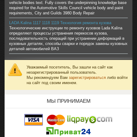
vehicle bodies text. Fully covers the underpinning knowledge base
required for the Automotive Skills Council vehicle body and paint
requirements, City and Guilds 3980 Body Repair
LADA Kalina 1117 1118 1119 Технология ремонта кузова
Технологические инструкции по ремонту кузовов Lada Kalina
определяют процессы устранения перекосов кузова,
последовательность операций при устранении деформаций в
кузовных деталях, способы сварки и порядок замены кузовных
деталей автомобилей ВАЗ
Уважаемый посетитель, Вы зашли на сайт как
незарегистрированный пользователь.
Мы рекомендуем Вам
зарегистрироваться
либо войти
на сайт под своим именем.
МЫ ПРИНИМАЕМ