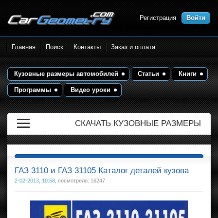
Регистрация
Войти
Размеры кузова автомобилей.
Главная
Поиск
Контакты
Заказ и оплата
Контрольные точки и кузовные
размеры. Геометрия кузова
Кузовные размеры автомобилей
Статьи
Книги
Программы
Видео уроки
СКАЧАТЬ КУЗОВНЫЕ РАЗМЕРЫ
ГАЗ 3110 и ГАЗ 31105 Каталог деталей кузова
2-02-2013, 10:58
, посмотрело: 16247