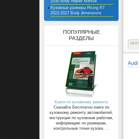
2030 Body Repair Manual
Кузовные размеры Rising R7
2022-2027 Body dimensions
ПОПУЛЯРНЫЕ
РАЗДЕЛЫ
19-07
Audi
Книги по кузовному ремонту
Скачайте Бесплатно книги по
кузовному ремонту автомобилей,
инструкции по кузовным работам,
информацию по размерам,
контрольные точки кузова. ...