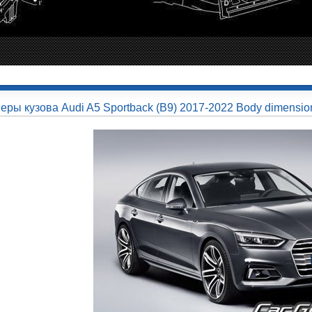
еры кузова Audi A5 Sportback (B9) 2017-2022 Body dimensio