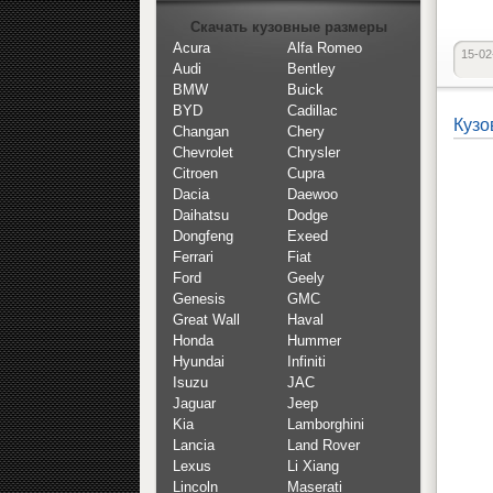
Скачать кузовные размеры
Acura
Alfa Romeo
15-02
Audi
Bentley
BMW
Buick
BYD
Cadillac
Кузо
Changan
Chery
Chevrolet
Chrysler
Citroen
Cupra
Dacia
Daewoo
Daihatsu
Dodge
Dongfeng
Exeed
Ferrari
Fiat
Ford
Geely
Genesis
GMC
Great Wall
Haval
Honda
Hummer
Hyundai
Infiniti
Isuzu
JAC
Jaguar
Jeep
Kia
Lamborghini
Lancia
Land Rover
Lexus
Li Xiang
Lincoln
Maserati