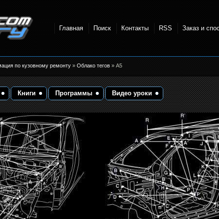
Главная
Поиск
Контакты
RSS
Заказ и спо
точки и
мация по кузовному ремонту
»
Облако тегов
» A5
Книги
Программы
Видео уроки