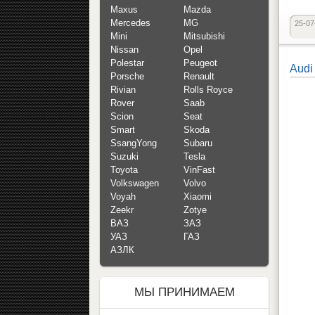
Maxus
Mazda
Mercedes
MG
25-07
Mini
Mitsubishi
Nissan
Opel
Polestar
Peugeot
Audi
Porsche
Renault
Rivian
Rolls Royce
Rover
Saab
Scion
Seat
Smart
Skoda
SsangYong
Subaru
Suzuki
Tesla
Toyota
VinFast
Volkswagen
Volvo
Voyah
Xiaomi
Zeekr
Zotye
ВАЗ
ЗАЗ
УАЗ
ГАЗ
АЗЛК
МЫ ПРИНИМАЕМ