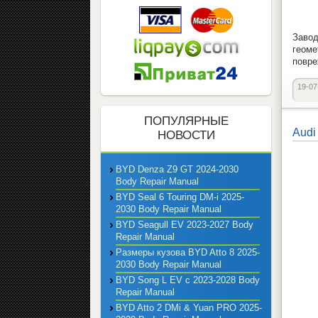
Завод
геоме
повре
19-07
ПОПУЛЯРНЫЕ
Audi
НОВОСТИ
BYD Denza Z9 GT 2024-2030
Body Repair Manual
BYD Seal 6 Touring DM-i 2025-
2030 Body Repair Manual
BYD Seagull EV 2023-2027 Body
Repair Manual
Размеры кузова BYD Atto 8 2025-
2030 Body Repair Manual
BYD Song L EV с 2023-2028 Body
Repair Manual
BYD Atto 2 DMi & Yuan PRO 2025-