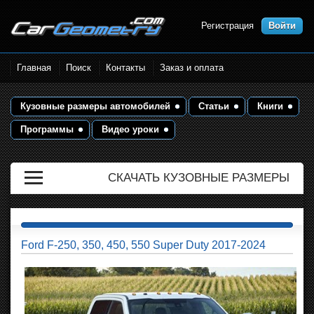
Регистрация
Войти
Размеры кузова автомобилей.
Главная
Поиск
Контакты
Заказ и оплата
Контрольные точки и кузовные
размеры. Геометрия кузова
Кузовные размеры автомобилей
Статьи
Книги
Программы
Видео уроки
СКАЧАТЬ КУЗОВНЫЕ РАЗМЕРЫ
Ford F-250, 350, 450, 550 Super Duty 2017-2024