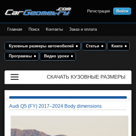
Регистрация
Войти
Размеры кузова автомобилей.
Главная
Поиск
Контакты
Заказ и оплата
Контрольные точки и кузовные
размеры. Геометрия кузова
Кузовные размеры автомобилей
Статьи
Книги
Программы
Видео уроки
СКАЧАТЬ КУЗОВНЫЕ РАЗМЕРЫ
Audi Q5 (FY) 2017–2024 Body dimensions