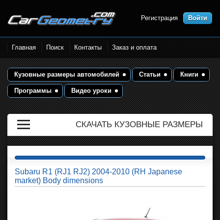
Регистрация
Войти
Размеры кузова автомобилей.
Главная
Поиск
Контакты
Заказ и оплата
Контрольные точки и кузовные
размеры. Геометрия кузова
Кузовные размеры автомобилей
Статьи
Книги
Программы
Видео уроки
СКАЧАТЬ КУЗОВНЫЕ РАЗМЕРЫ
Subaru R1 (RJ1 RJ2) 2004-2010 (RH Japanese
market) Body dimensions