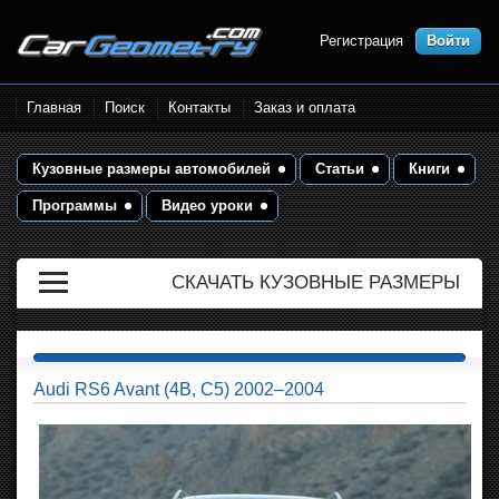
Регистрация
Войти
Размеры кузова автомобилей.
Главная
Поиск
Контакты
Заказ и оплата
Контрольные точки и кузовные
размеры. Геометрия кузова
Кузовные размеры автомобилей
Статьи
Книги
Программы
Видео уроки
СКАЧАТЬ КУЗОВНЫЕ РАЗМЕРЫ
Audi RS6 Avant (4B, C5) 2002–2004