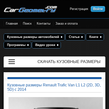
Регистрация
Войти
Размеры кузова автомобилей.
Главная
Поиск
Контакты
Заказ и оплата
Контрольные точки и кузовные
размеры. Геометрия кузова
Кузовные размеры автомобилей
Статьи
Книги
Программы
Видео уроки
СКАЧАТЬ КУЗОВНЫЕ РАЗМЕРЫ
Кузовные размеры Renault Trafic Van L1 L2 (2D, 3D,
5D) с 2014