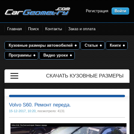
Регистрация
Войти
Размеры кузова автомобилей.
Главная
Поиск
Контакты
Заказ и оплата
Контрольные точки и кузовные
размеры. Геометрия кузова
Кузовные размеры автомобилей
Статьи
Книги
Программы
Видео уроки
СКАЧАТЬ КУЗОВНЫЕ РАЗМЕРЫ
Volvo S60. Ремонт переда.
15-12-2017, 10:20
, посмотрело: 4131