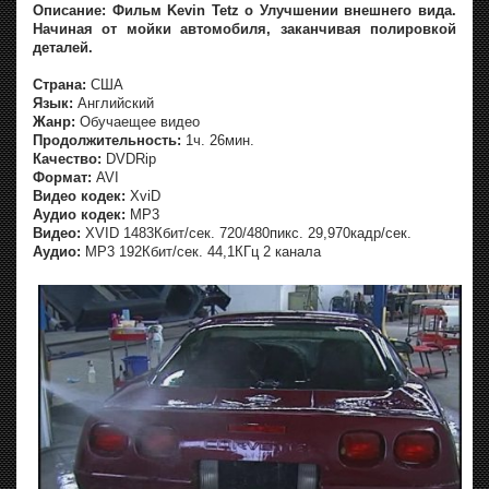
Описание: Фильм Kevin Tetz о Улучшении внешнего вида.
Начиная от мойки автомобиля, заканчивая полировкой
деталей.
Страна:
США
Язык:
Английский
Жанр:
Обучаещее видео
Продолжительность:
1ч. 26мин.
Качество:
DVDRip
Формат:
AVI
Видео кодек:
XviD
Аудио кодек:
MP3
Видео:
XVID 1483Кбит/сек. 720/480пикс. 29,970кадр/сек.
Аудио:
MP3 192Кбит/сек. 44,1КГц 2 канала