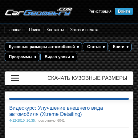
Регистрация
Войти
Размеры кузова автомобилей.
Главная
Поиск
Контакты
Заказ и оплата
Контрольные точки и кузовные
размеры. Геометрия кузова
Кузовные размеры автомобилей
Статьи
Книги
Программы
Видео уроки
СКАЧАТЬ КУЗОВНЫЕ РАЗМЕРЫ
Видеокурс: Улучшение внешнего вида
автомобиля (Xtreme Detailing)
4-12-2010, 20:35
, посмотрело: 6041