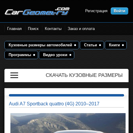
Регистрация
Войти
Размеры кузова автомобилей.
Главная
Поиск
Контакты
Заказ и оплата
Контрольные точки и кузовные
размеры. Геометрия кузова
Кузовные размеры автомобилей
Статьи
Книги
Программы
Видео уроки
СКАЧАТЬ КУЗОВНЫЕ РАЗМЕРЫ
Audi A7 Sportback quattro (4G) 2010–2017