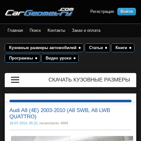
Регистрация
Войти
Размеры кузова автомобилей.
Главная
Поиск
Контакты
Заказ и оплата
Контрольные точки и кузовные
размеры. Геометрия кузова
Кузовные размеры автомобилей
Статьи
Книги
Программы
Видео уроки
СКАЧАТЬ КУЗОВНЫЕ РАЗМЕРЫ
Audi A8 (4E) 2003-2010 (A8 SWB, A8 LWB
QUATTRO)
18-07-2014, 05:22
, посмотрело: 4984