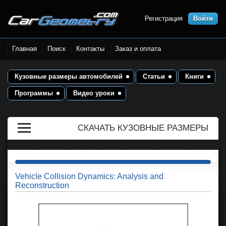
Регистрация
Войти
Размеры кузова автомобилей.
Главная
Поиск
Контакты
Заказ и оплата
Контрольные точки и кузовные
размеры. Геометрия кузова
Кузовные размеры автомобилей
Статьи
Книги
Программы
Видео уроки
СКАЧАТЬ КУЗОВНЫЕ РАЗМЕРЫ
Vehicle Collision Dynamics: Analysis and
Reconstruction