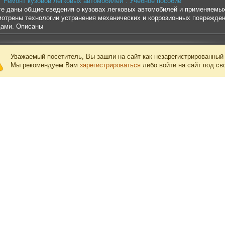
 "Ремонт кузовов легковых автомобилей". Учебное пособие
ге даны общие сведения о кузовах легковых автомобилей и применяемых
отрены технологии устранения механических и коррозионных поврежден
ами. Описаны
Уважаемый посетитель, Вы зашли на сайт как незарегистрированный
Мы рекомендуем Вам
зарегистрироваться
либо войти на сайт под св