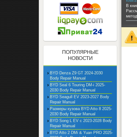
Книга
В кни
Рассм
метод
ПОПУЛЯРНЫЕ
НОВОСТИ
BYD Denza Z9 GT 2024-2030
Body Repair Manual
BYD Seal 6 Touring DM-i 2025-
2030 Body Repair Manual
BYD Seagull EV 2023-2027 Body
Repair Manual
Размеры кузова BYD Atto 8 2025-
2030 Body Repair Manual
BYD Song L EV с 2023-2028 Body
Repair Manual
BYD Atto 2 DMi & Yuan PRO 2025-