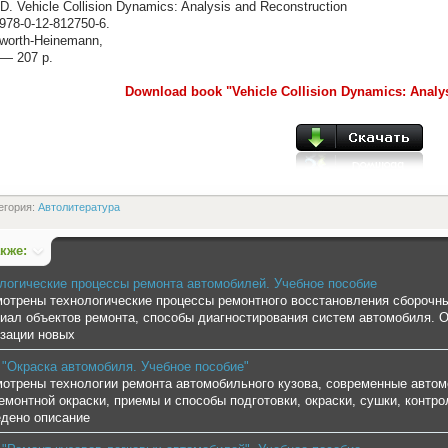
D. Vehicle Collision Dynamics: Analysis and Reconstruction
978-0-12-812750-6.
rworth-Heinemann,
 — 207 p.
Download book "Vehicle Collision Dynamics: Analy
егория:
Автолитература
акже:
логические процессы ремонта автомобилей. Учебное пособие
отрены технологические процессы ремонтного восстановления сборочны
иал объектов ремонта, способы диагностирования систем автомобиля. 
зации новых
 "Окраска автомобиля. Учебное пособие"
отрены технологии ремонта автомобильного кузова, современные авто
емонтной окраски, приемы и способы подготовки, окраски, сушки, контр
дено описание