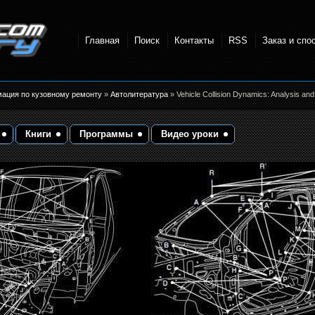
Главная
Поиск
Контакты
RSS
Заказ и спо
точки и
мация по кузовному ремонту
»
Автолитература
» Vehicle Collision Dynamics: Analysis an
Книги
Программы
Видео уроки