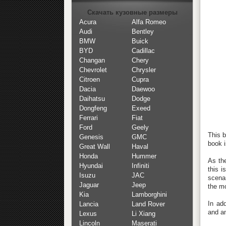
Скачать кузовные размеры
Acura
Alfa Romeo
Audi
Bentley
BMW
Buick
BYD
Cadillac
Changan
Chery
Chevrolet
Chrysler
Citroen
Cupra
Dacia
Daewoo
Daihatsu
Dodge
Dongfeng
Exeed
Ferrari
Fiat
Ford
Geely
This b
Genesis
GMC
book i
Great Wall
Haval
Honda
Hummer
As th
Hyundai
Infiniti
this i
Isuzu
JAC
scenar
Jaguar
Jeep
the m
Kia
Lamborghini
In ad
Lancia
Land Rover
and an
Lexus
Li Xiang
Lincoln
Maserati