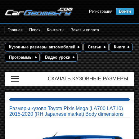
Регистрация
Войти
Размеры кузова автомобилей.
Главная
Поиск
Контакты
Заказ и оплата
Контрольные точки и кузовные
размеры. Геометрия кузова
Кузовные размеры автомобилей
Статьи
Книги
Программы
Видео уроки
СКАЧАТЬ КУЗОВНЫЕ РАЗМЕРЫ
Размеры кузова Toyota Pixis Mega (LA700 LA710)
2015-2020 (RH Japanese market) Body dimensions