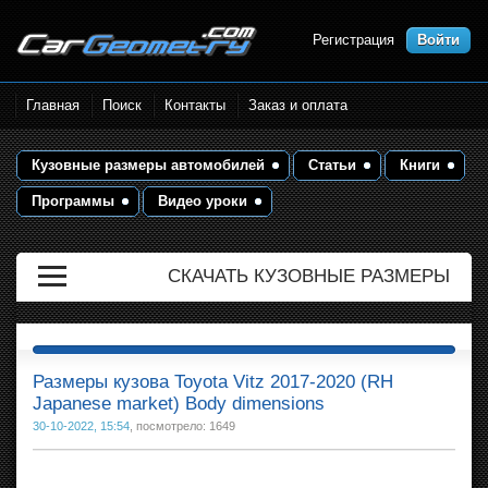
Регистрация
Войти
Размеры кузова автомобилей.
Главная
Поиск
Контакты
Заказ и оплата
Контрольные точки и кузовные
размеры. Геометрия кузова
Кузовные размеры автомобилей
Статьи
Книги
Программы
Видео уроки
СКАЧАТЬ КУЗОВНЫЕ РАЗМЕРЫ
Размеры кузова Toyota Vitz 2017-2020 (RH
Japanese market) Body dimensions
30-10-2022, 15:54
, посмотрело: 1649