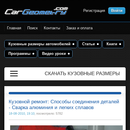
Регистрация
Войти
Размеры кузова автомобилей.
Главная
Поиск
Контакты
Заказ и оплата
Контрольные точки и кузовные
размеры. Геометрия кузова
Кузовные размеры автомобилей
Статьи
Книги
Программы
Видео уроки
СКАЧАТЬ КУЗОВНЫЕ РАЗМЕРЫ
Кузовной ремонт: Способы соединения деталей
- Сварка алюминия и легких сплавов
18-08-2010, 19:10
, посмотрело: 5782